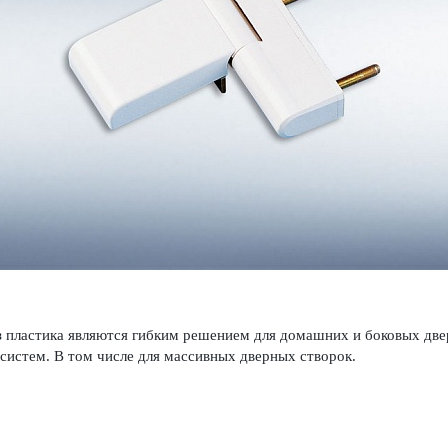
з пла­стика являются гибким решением для дом­ашних и боковых дв
х систем. В том числе для масс­ивных дверных створок.