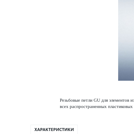
Резьбовые петли GU для элементов и
всех распрос­траненных пла­сти­к­овы
ХАРАКТЕРИСТИКИ