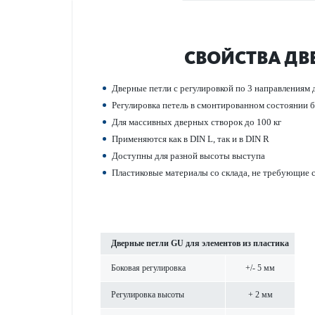
СВОЙСТВА ДВЕ
Дверные петли с регулировкой по 3 направ­лениям
Регулировка петель в смонтированном сос­тоянии
Для масс­ивных дверных створок до 100 кг
Применяются как в DIN L, так и в DIN R
Дос­тупны для разной высоты выступа
Пла­сти­к­овые матер­иалы со склада, не требующие
Дверные петли GU для элементов из пла­стика
Боковая регулировка
+/- 5 мм
Регулировка высоты
+ 2 мм