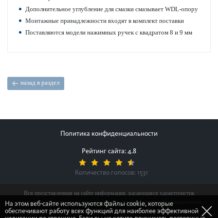
Дополнительное углуб­л­ение для смазки смазывает WDL-опору
Монтажные принадлежности входят в комплект пос­т­авки
Пос­т­авляются модели нажимных ручек с квадратом 8 и 9 мм
назад в раздел
Политика конфиденциальности
Рейтинг сайта: 4.8
Количество голосов:
1531
Вся представленная на сайте информация, касающаяся характеристик
продуктов, наличия на складе, стоимости товаров, носит информационный
На этом веб-сайте используются файлы cookie, которые
обеспечивают работу всех функций для наиболее эффективной
характер и ни при каких условиях не является публичной офертой,