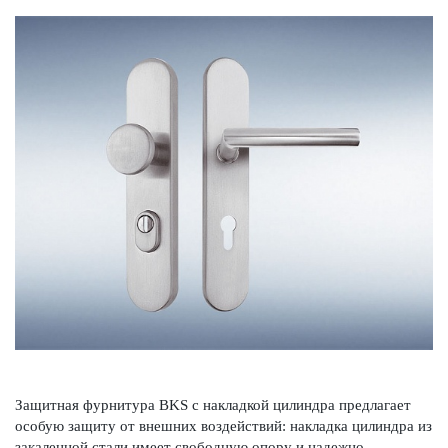
Защитная фурнитура BKS с накладкой цилиндра предлагает
особую защиту от внешних воздействий: накладка цилиндра из
зака­л­енной стали имеет свобо­дную опору и надежно