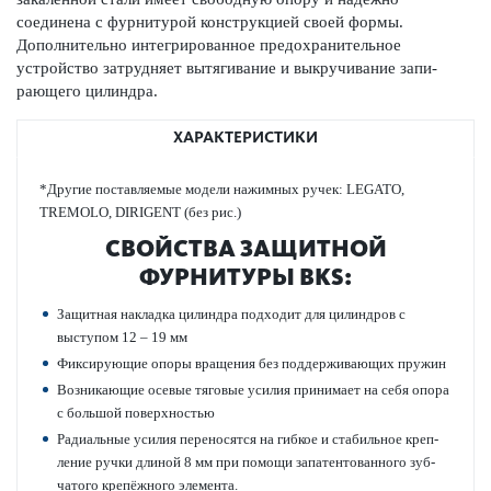
соединена с фурнитурой конструкцией своей формы.
Дополнительно интегриро­ванное предо­х­ранительное
устройство затрудняет вытя­гивание и выкручивание запи­
рающего цилиндра.
ХАРАКТЕРИСТИКИ
*Другие пос­т­авляемые модели нажимных ручек: LEGATO,
TREMOLO, DIRIGENT (без рис.)
СВОЙСТВА ЗАЩИТНОЙ
ФУРНИТУРЫ BKS:
Защитная накладка цилиндра подходит для цилиндров с
выступом 12 – 19 мм
Фиксирующие опоры вращения без поддерживающих пружин
Возн­и­к­ающие осевые тяговые усилия принимает на себя опора
с большой пове­рхно­стью
Радиальные усилия пер­еносятся на гибкое и стабильное креп­
ление ручки длиной 8 мм при помощи запатентованного зуб­
чатого крепёжного элемента.