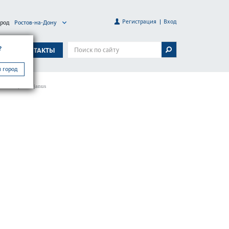
Регистрация
Вход
ород
Ростов-на-Дону
?
А
КОНТАКТЫ
 город
ма запирания janus