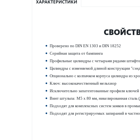
ХАРАКТЕРИСТИКИ
СВОЙСТВ
Проверено по DIN EN 1303 и DIN 18252
Сер­ийная защита от бампинга
Профильные цилиндры с чет­ырьмя рядами штифт
Цилиндры с изменяемой длиной конструкции "сэн­
Опцио­н­ально с колпачком корпуса цилиндра из хро
Ключ: выс­ококачес­твенный мельхиор
Исключительно запатентованные профили ключей
Винт штульпа: M5 x 80 мм, никелированная сталь 
Подходят для комплексных систем замков в промыш
Подходят для регис­триру­емых запираний в частн