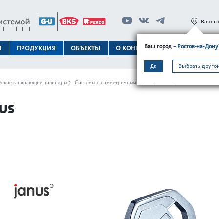
Ваш г
Ваш город
– Ростов-на-Дону
Я
ПРОДУКЦИЯ
ОБЪЕКТЫ
О КОНЦЕРНЕ
ТЕХПОДДЕРЖК
Да
Выбрать другой
ские запирающие цилиндры
Системы с симметричными (поворотными) ключами
Систе
US