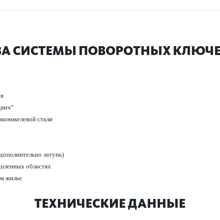
А СИС­ТЕМЫ ПОВО­Р­ОТНЫХ КЛЮЧЕ
ов
двич"
­моникел­евой стали
(дополнительно латунь)
­ленных обла­стях
ом жилье
ТЕХНИЧЕСКИЕ ДАННЫЕ