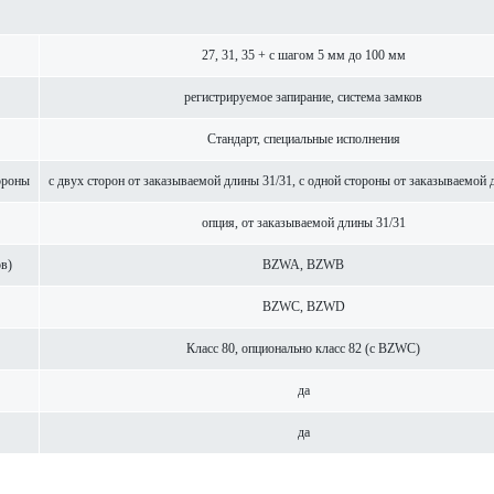
27, 31, 35 + с шагом 5 мм до 100 мм
регис­триру­емое запирание, сис­тема замков
Стандарт, специальные исполнения
ороны
с двух сторон от заказываемой длины 31/31, с одной стороны от заказываемой 
опция, от заказываемой длины 31/31
ов)
BZWA, BZWB
BZWC, BZWD
Класс 80, опцио­н­ально класс 82 (с BZWC)
да
да