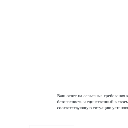
Ваш ответ на серьезные требования к
безоп­асность и единственный в сво
соотв­е­тствующую ситуацию установ