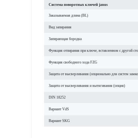
Сис­тема пово­р­отных ключей janus
Заказываемая длина (BL)
Вид запирания
Запи­рающая бор­одка
Функция отпирания при ключе, встав­ленном с другой ст
Функция свободного хода FZG
Защита от высверливания (опцио­н­ально для систем замк
Защита от высверливания и вытя­гивания (опция)
DIN 18252
Вар­иант VdS
Вар­иант SKG