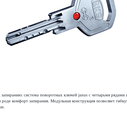
 запиранию: сис­тема пово­р­отных ключей janus с чет­ырьмя рядам
ем роде комфорт запирания. Модульная конструкция позв­оляет гиб
ки.