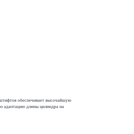
и штифтов обеспечивает выс­очайшую
кую адаптацию длины цилиндра на