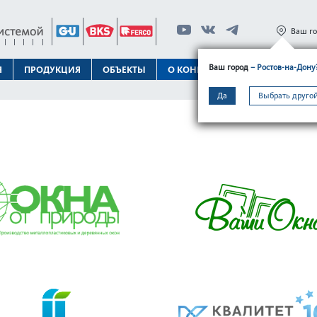
Ваш г
Ваш город
– Ростов-на-Дону
Я
ПРОДУКЦИЯ
ОБЪЕКТЫ
О КОНЦЕРНЕ
ТЕХПОДДЕРЖК
Да
Выбрать другой