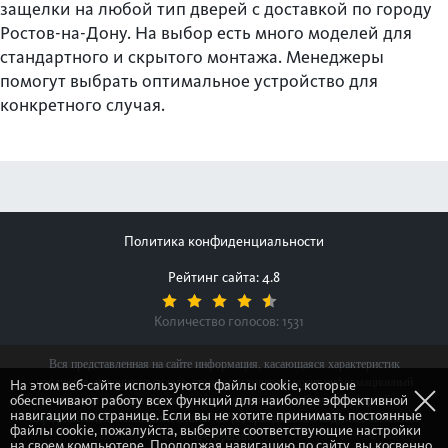
защелки на любой тип дверей с доставкой по городу
Ростов-на-Дону. На выбор есть много моделей для
стандартного и скрытого монтажа. Менеджеры
помогут выбрать оптимальное устройство для
конкретного случая.
Политика конфиденциальности
Рейтинг сайта: 4.8
Количество голосов:
1531
Вся представленная на сайте информация, касающаяся характеристик
продуктов, наличия на складе, стоимости товаров, носит информационный
На этом веб-сайте используются файлы cookie, которые
обеспечивают работу всех функций для наиболее эффективной
характер и ни при каких условиях не является публичной офертой,
навигации по странице. Если вы не хотите принимать постоянные
определяемой положениями Статьи 437(2) Гражданского кодекса Российской
файлы cookie, пожалуйста, выберите соответствующие настройки
Федерации.
на своем компьютере. Продолжая навигацию по сайту, вы косвенно