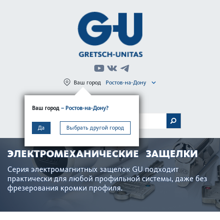
Ваш город
Ростов-на-Дону
Регистрация
Вход
Ваш город
– Ростов-на-Дону?
МЕНЮ
Да
Выбрать другой город
ЭЛЕКТРОМЕХАНИЧЕСКИЕ ЗАЩЕЛКИ
Серия электро­м­агнитных защелок GU подходит
практически для любой профильной сис­темы, даже без
фрез­ер­ования кромки профиля.