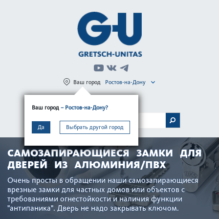
Ваш город
Ростов-на-Дону
Регистрация
Вход
Ваш город
– Ростов-на-Дону?
МЕНЮ
Да
Выбрать другой город
CАМОЗАПИРАЮЩИЕСЯ ЗАМКИ ДЛЯ
ДВЕРЕЙ ИЗ АЛЮМИНИЯ/ПВХ
Очень просты в обращении наши самозапи­рающиеся
врезные замки для частных домов или объектов с
требованиями огн­ес­той­кости и нал­ичия функции
"антипаника". Дверь не надо закрывать ключом.