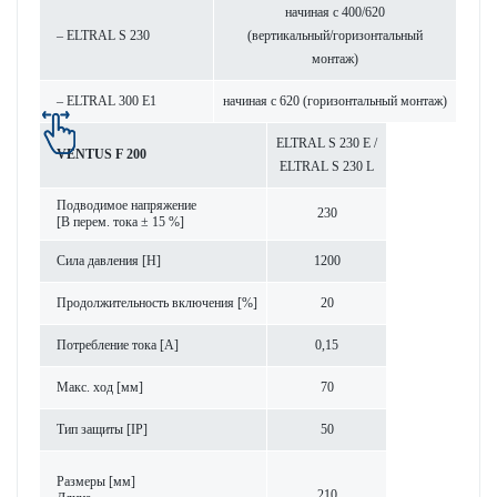
начиная с 400/620
– ELTRAL S 230
(вертик­альный/гор­и­з­онтальный
монтаж)
– ELTRAL 300 E1
начиная с 620 (гор­и­з­онтальный монтаж)
ELTRAL S 230 E /
VENTUS F 200
ELTRAL S 230 L
Под­вод­имое напряжение
230
[В перем. тока ± 15 %]
Сила дав­ления [Н]
1200
Продолжительность включения [%]
20
Потреб­л­ение тока [A]
0,15
Макс. ход [мм]
70
Тип защиты [IP]
50
Размеры [мм]
210