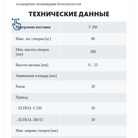
оснащённо ножницами безопасности
ТЕХНИЧЕСКИЕ ДАННЫЕ
Программа поставок
F 200
Макс. вес створки [кг]
80
Мин. высота створки
300
[мм]
Высота нап­лава [мм]
0 – 25
Занимаемая площадь [мм]
Рычаг
20
Привод
– ELTRAL S 230
39
– ELTRAL 300 E1
39
Мин. ширина створки [мм]