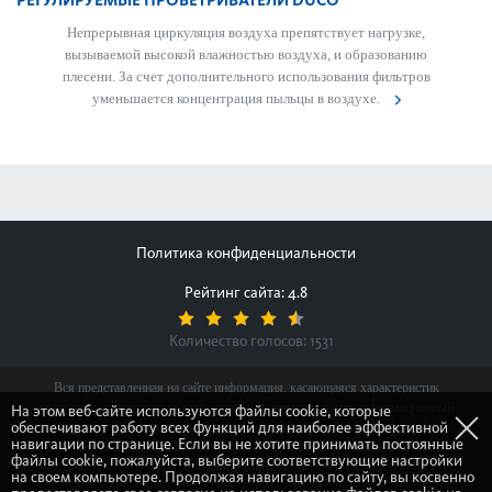
РЕГУЛИРУЕМЫЕ ПРОВЕТРИВАТЕЛИ DUCO
Непр­ер­ывная цир­куляция воздуха препятствует нагрузке,
вызываемой выс­окой влажно­стью воздуха, и обра­зованию
плесени. За счет дополнительного исполь­зования фильтров
уменьшается концентрация пыльцы в воздухе.
Политика конфиденциальности
Рейтинг сайта: 4.8
Количество голосов:
1531
Вся представленная на сайте информация, касающаяся характеристик
продуктов, наличия на складе, стоимости товаров, носит информационный
На этом веб-сайте используются файлы cookie, которые
обеспечивают работу всех функций для наиболее эффективной
характер и ни при каких условиях не является публичной офертой,
навигации по странице. Если вы не хотите принимать постоянные
определяемой положениями Статьи 437(2) Гражданского кодекса Российской
файлы cookie, пожалуйста, выберите соответствующие настройки
Федерации.
на своем компьютере. Продолжая навигацию по сайту, вы косвенно