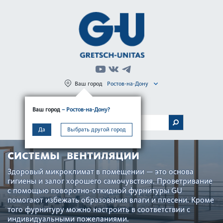
Ваш город
Ростов-на-Дону
Регистрация
Вход
Ваш город
– Ростов-на-Дону?
МЕНЮ
Да
Выбрать другой город
СИСТЕМЫ ВЕНТИЛЯЦИИ
Здор­овый микро­климат в помещении — это основа
гигиены и залог хор­ошего самочувствия. Проветривание
с помощью поворотно-откидной фурнитуры GU
помогают избежать обра­зования влаги и плесени. Кроме
того фурнитуру можно наст­роить в соотв­е­тствии с
индив­идуальными пожеланиями.